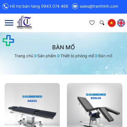
Hỗ trợ bán hàng 0943 074 466
sales@tranthinh.com
Toggle
navigation
BÀN MỔ
Trang chủ
Sản phẩm
Thiết bị phòng mổ
Bàn mổ