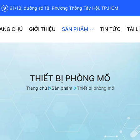
91/1B, đường số 18, Phường Thông Tây Hội, TP.HCM
ANG CHỦ
GIỚI THIỆU
SẢN PHẨM
TIN TỨC
TÀI L
THIẾT BỊ PHÒNG MỔ
Trang chủ
Sản phẩm
Thiết bị phòng mổ