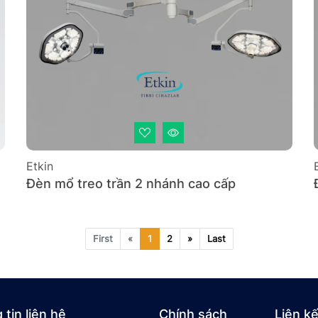
Etkin
Đèn mổ treo trần 2 nhánh cao cấp
First
«
1
2
»
Last
tin liên hệ
Chính sách
Liên kế