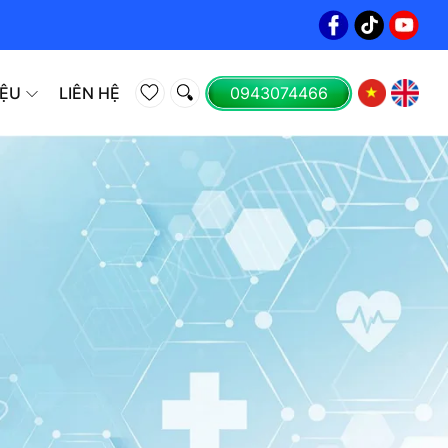
IỆU
LIÊN HỆ
0943074466