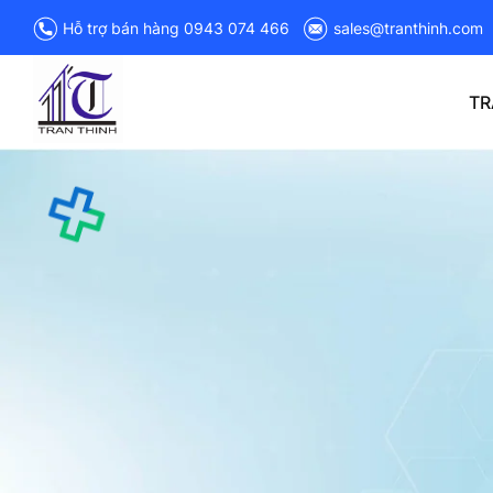
Hỗ trợ bán hàng 0943 074 466
sales@tranthinh.com
TR