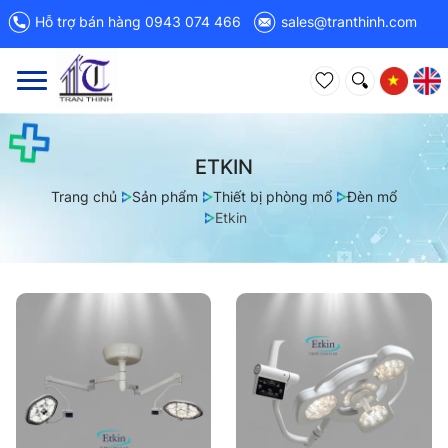
Hỗ trợ bán hàng 0943 074 466
sales@tranthinh.com
Toggle
navigation
ETKIN
Trang chủ
Sản phẩm
Thiết bị phòng mổ
Đèn mổ
Etkin